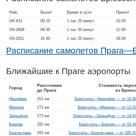
Рейс
Вылет
Время в пути
Прилет
OK-631
09:10
1 час 25 минут
10:35
SN-2809
09:30
1 час 30 минут
11:00
SN-2811
16:40
1 час 20 минут
18:00
Расписание самолетов Прага—
Ближайшие к Праге аэропорты
Расстояние
Стоимость перел
Город
до Праги
из Брюсс
Нюрнберг
251 км
Брюссель—Нюрнберг — от 16 94
Мюнхен
271 км
Брюссель—Мюнхен — от 12 03
Зальцбург
273 км
Брюссель—Зальцбург — от 14 87
Берлин
282 км
Брюссель—Берлин — от 10 44
Братислава
292 км
Брюссель—Братислава — от 185 93