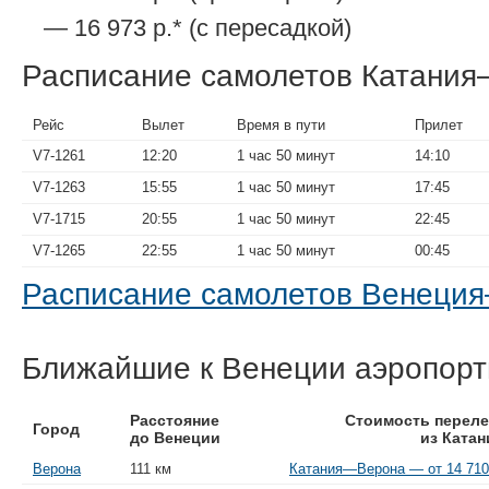
— 16 973 р.* (с пересадкой)
Расписание самолетов Катани
Рейс
Вылет
Время в пути
Прилет
V7-1261
12:20
1 час 50 минут
14:10
V7-1263
15:55
1 час 50 минут
17:45
V7-1715
20:55
1 час 50 минут
22:45
V7-1265
22:55
1 час 50 минут
00:45
Расписание самолетов Венеци
Ближайшие к Венеции аэропор
Расстояние
Стоимость переле
Город
до Венеции
из Катан
Верона
111 км
Катания—Верона — от 14 710