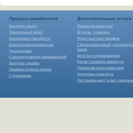
Продажа авиабилетов
Дополнительные услуги
Как купить билет
Перевозка животных
Электронный билет
Встреча, трансфер
Распродажа Аэрофлота
Поиск льготных тарифов
Корпоративным клиентам
Сверхнормативный, дополните
багаж
Турагенствам
Дети без сопровождения
Спецпредложения авиакомпаний
Расчет сложного маршрута
Льготные тарифы
Перевозка спортинвентаря
Правила провоза багажа
Групповые перелеты
Страхование
Постановка мест в лист ожидан