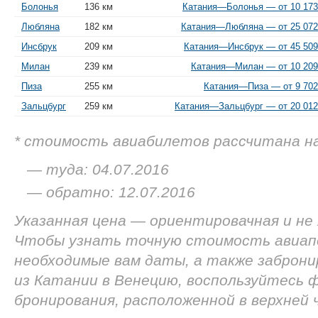
Болонья
136 км
Катания—Болонья — от 10 173
Любляна
182 км
Катания—Любляна — от 25 072
Инсбрук
209 км
Катания—Инсбрук — от 45 509
Милан
239 км
Катания—Милан — от 10 209
Пиза
255 км
Катания—Пиза — от 9 702
Зальцбург
259 км
Катания—Зальцбург — от 20 012
* стоимость авиабилетов рассчитана н
— туда: 04.07.2016
— обратно: 12.07.2016
Указанная цена — ориентировачная и не
Чтобы узнать точную стоимость авиап
необходимые вам даты, а также заброн
из Катании в Венецию, воспользуйтесь 
бронирования, расположенной в верхней