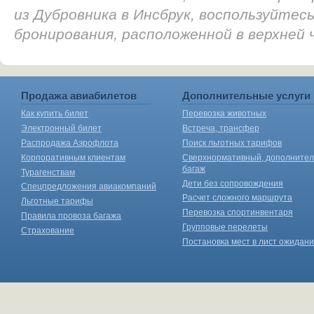
из Дубровника в Инсбрук, воспользуйтес
бронирования, расположенной в верхней
Продажа авиабилетов
Дополнительные услуги
Как купить билет
Перевозка животных
Электронный билет
Встреча, трансфер
Распродажа Аэрофлота
Поиск льготных тарифов
Корпоративным клиентам
Сверхнормативный, дополните
багаж
Турагенствам
Дети без сопровождения
Спецпредложения авиакомпаний
Расчет сложного маршрута
Льготные тарифы
Перевозка спортинвентаря
Правила провоза багажа
Групповые перелеты
Страхование
Постановка мест в лист ожидан