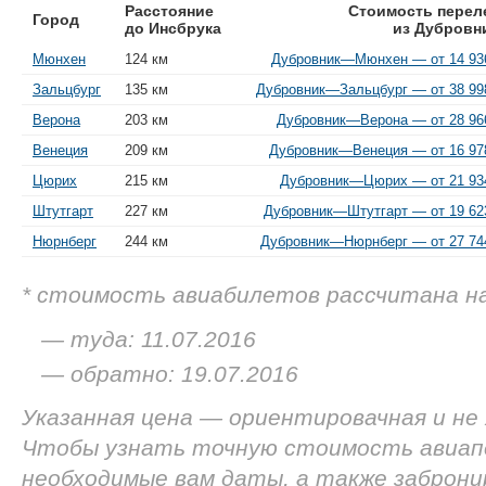
Расстояние
Стоимость перел
Город
до Инсбрука
из Дубровн
Мюнхен
124 км
Дубровник—Мюнхен — от 14 936
Зальцбург
135 км
Дубровник—Зальцбург — от 38 998
Верона
203 км
Дубровник—Верона — от 28 966
Венеция
209 км
Дубровник—Венеция — от 16 978
Цюрих
215 км
Дубровник—Цюрих — от 21 934
Штутгарт
227 км
Дубровник—Штутгарт — от 19 623
Нюрнберг
244 км
Дубровник—Нюрнберг — от 27 744
* стоимость авиабилетов рассчитана н
— туда: 11.07.2016
— обратно: 19.07.2016
Указанная цена — ориентировачная и не
Чтобы узнать точную стоимость авиап
необходимые вам даты, а также заброн