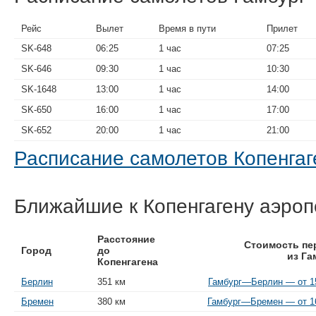
Рейс
Вылет
Время в пути
Прилет
SK-648
06:25
1 час
07:25
SK-646
09:30
1 час
10:30
SK-1648
13:00
1 час
14:00
SK-650
16:00
1 час
17:00
SK-652
20:00
1 час
21:00
Расписание самолетов Копенга
Ближайшие к Копенгагену аэро
Расстояние
Стоимость пе
Город
до
из Га
Копенгагена
Берлин
351 км
Гамбург—Берлин — от 15
Бремен
380 км
Гамбург—Бремен — от 16