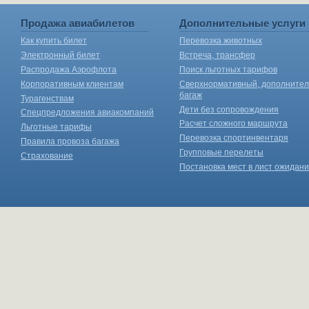
Продажа авиабилетов
Дополнительные услуги
Как купить билет
Перевозка животных
Электронный билет
Встреча, трансфер
Распродажа Аэрофлота
Поиск льготных тарифов
Корпоративным клиентам
Сверхнормативный, дополните
багаж
Турагенствам
Дети без сопровождения
Спецпредложения авиакомпаний
Расчет сложного маршрута
Льготные тарифы
Перевозка спортинвентаря
Правила провоза багажа
Групповые перелеты
Страхование
Постановка мест в лист ожидан