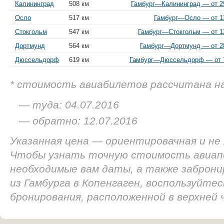
Калининград
508 км
Гамбург—Калининград — от 29
Осло
517 км
Гамбург—Осло — от 13
Стокгольм
547 км
Гамбург—Стокгольм — от 13
Дортмунд
564 км
Гамбург—Дортмунд — от 28
Дюссельдорф
619 км
Гамбург—Дюссельдорф — от 7
* стоимость авиабилетов рассчитана н
— туда: 04.07.2016
— обратно: 12.07.2016
Указанная цена — ориентировачная и не
Чтобы узнать точную стоимость авиап
необходимые вам даты, а также заброн
из Гамбурга в Копенгаген, воспользуйте
бронирования, расположенной в верхней