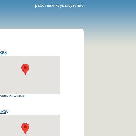
работаем круглосуточно
хай
илеты из Шанхая
чжоу