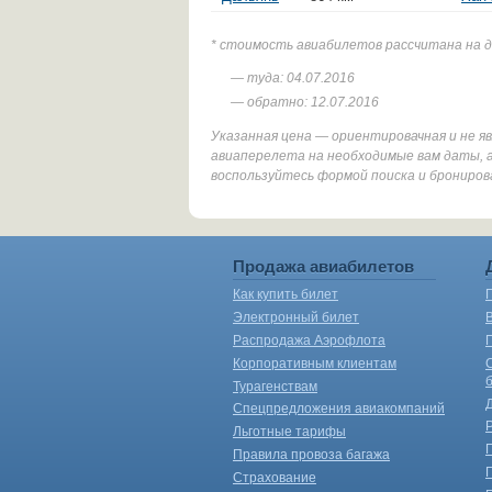
* стоимость авиабилетов рассчитана на 
— туда: 04.07.2016
— обратно: 12.07.2016
Указанная цена — ориентировачная и не 
авиаперелета на необходимые вам даты, 
воспользуйтесь формой поиска и брониров
Продажа авиабилетов
Как купить билет
Электронный билет
Распродажа Аэрофлота
Корпоративным клиентам
Турагенствам
Спецпредложения авиакомпаний
Льготные тарифы
Правила провоза багажа
Страхование