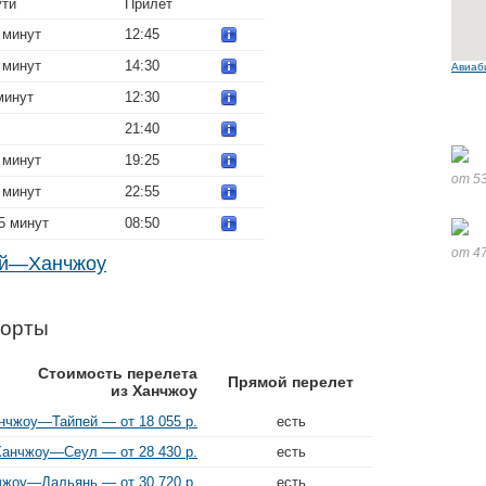
ути
Прилет
 минут
12:45
 минут
14:30
Авиаб
минут
12:30
21:40
 минут
19:25
от 53
 минут
22:55
5 минут
08:50
от 47
ай—Ханчжоу
порты
Стоимость перелета
Прямой перелет
из Ханчжоу
нчжоу—Тайпей — от 18 055 р.
есть
анчжоу—Сеул — от 28 430 р.
есть
жоу—Дальянь — от 30 720 р.
есть