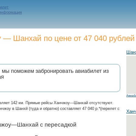
билет
 информация
— Шанхай по цене от 47 040 рублей
Шан
и мы поможем забронировать авиабилет из
ая
Авиаб
вляет 142 км. Прямые рейсы Ханчжоу—Шанхай отсутствуют.
чжоу в Шанхй (туда и обратно) составляет 47 040 р.*(перелет с
Хан
чжоу—Шанхай с пересадкой