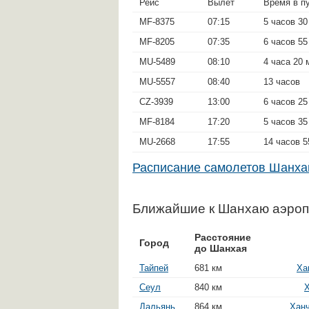
Рейс
Вылет
Время в п
MF-8375
07:15
5 часов 30
MF-8205
07:35
6 часов 55
MU-5489
08:10
4 часа 20 
MU-5557
08:40
13 часов
CZ-3939
13:00
6 часов 25
MF-8184
17:20
5 часов 35
MU-2668
17:55
14 часов 5
Расписание самолетов Шанх
Ближайшие к Шанхаю аэро
Расстояние
Город
до Шанхая
Тайпей
681 км
Ха
Сеул
840 км
Х
Дальянь
864 км
Ханч