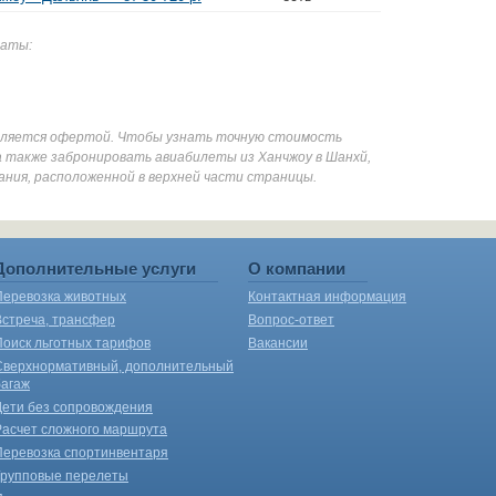
даты:
является офертой. Чтобы узнать точную стоимость
а также забронировать авиабилеты из Ханчжоу в Шанхй,
ания, расположенной в верхней части страницы.
Дополнительные услуги
О компании
Перевозка животных
Контактная информация
Встреча, трансфер
Вопрос-ответ
Поиск льготных тарифов
Вакансии
Сверхнормативный, дополнительный
багаж
Дети без сопровождения
Расчет сложного маршрута
Перевозка спортинвентаря
Групповые перелеты