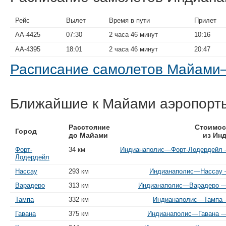
Рейс
Вылет
Время в пути
Прилет
AA-4425
07:30
2 часа 46 минут
10:16
AA-4395
18:01
2 часа 46 минут
20:47
Расписание самолетов Майам
Ближайшие к Майами аэропорт
Расстояние
Стоимос
Город
до Майами
из Ин
Форт-
34 км
Индианаполис—Форт-Лодердейл —
Лодердейл
Нассау
293 км
Индианаполис—Нассау —
Варадеро
313 км
Индианаполис—Варадеро — 
Тампа
332 км
Индианаполис—Тампа —
Гавана
375 км
Индианаполис—Гавана — 