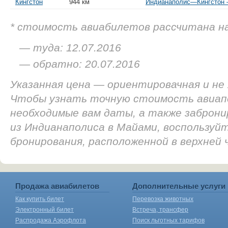
Кингстон
944 км
Индианаполис—Кингстон —
* стоимость авиабилетов рассчитана н
— туда: 12.07.2016
— обратно: 20.07.2016
Указанная цена — ориентировачная и не
Чтобы узнать точную стоимость авиап
необходимые вам даты, а также заброн
из Индианаполиса в Майами, воспользуй
бронирования, расположенной в верхней
Продажа авиабилетов
Дополнительные услуги
Как купить билет
Перевозка животных
Электронный билет
Встреча, трансфер
Распродажа Аэрофлота
Поиск льготных тарифов