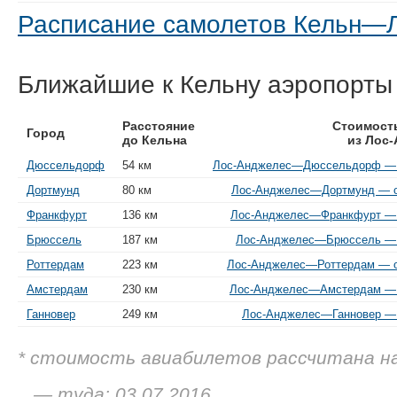
Расписание самолетов Кельн—
Ближайшие к Кельну аэропорты
Расстояние
Стоимост
Город
до Кельна
из Лос
Дюссельдорф
54 км
Лос-Анджелес—Дюссельдорф — о
Дортмунд
80 км
Лос-Анджелес—Дортмунд — от
Франкфурт
136 км
Лос-Анджелес—Франкфурт — о
Брюссель
187 км
Лос-Анджелес—Брюссель — о
Роттердам
223 км
Лос-Анджелес—Роттердам — от
Амстердам
230 км
Лос-Анджелес—Амстердам — о
Ганновер
249 км
Лос-Анджелес—Ганновер — о
* стоимость авиабилетов рассчитана н
— туда: 03.07.2016