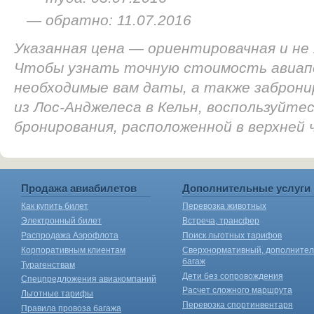
— обратно: 11.07.2016
Указанная цена — ориентировачная и не
Чтобы узнать точную стоимость авиап
необходимые вам даты, а также заброн
из Лос-Анджелеса в Кельн, воспользуйте
бронирования, расположенной в верхней
Продажа авиабилетов
Дополнительные услуги
Как купить билет
Перевозка животных
Электронный билет
Встреча, трансфер
Распродажа Аэрофлота
Поиск льготных тарифов
Корпоративным клиентам
Сверхнормативный, дополните
багаж
Турагенствам
Дети без сопровождения
Спецпредложения авиакомпаний
Расчет сложного маршрута
Льготные тарифы
Перевозка спортинвентаря
Правила провоза багажа