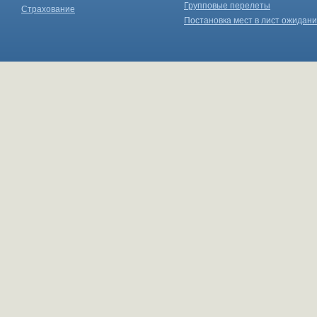
Групповые перелеты
Страхование
Постановка мест в лист ожидан