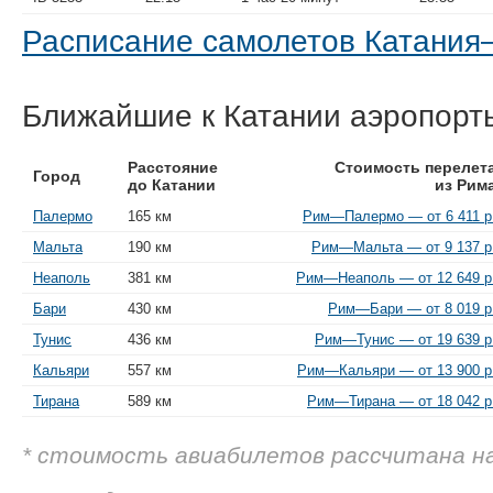
Расписание самолетов Катани
Ближайшие к Катании аэропорт
Расстояние
Стоимость перелет
Город
до Катании
из Рим
Палермо
165 км
Рим—Палермо — от 6 411 р
Мальта
190 км
Рим—Мальта — от 9 137 р
Неаполь
381 км
Рим—Неаполь — от 12 649 р
Бари
430 км
Рим—Бари — от 8 019 р
Тунис
436 км
Рим—Тунис — от 19 639 р
Кальяри
557 км
Рим—Кальяри — от 13 900 р
Тирана
589 км
Рим—Тирана — от 18 042 р
* стоимость авиабилетов рассчитана н