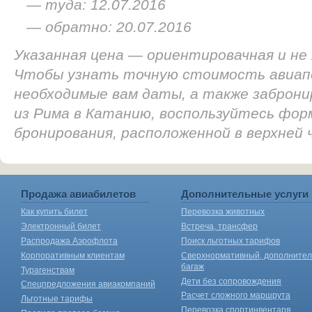
— туда: 12.07.2016
— обратно: 20.07.2016
Указанная цена — ориентировачная и не
Чтобы узнать точную стоимость авиап
необходимые вам даты, а также заброн
из Рима в Катанию, воспользуйтесь фор
бронирования, расположенной в верхней
Продажа авиабилетов
Дополнительные услуги
Как купить билет
Перевозка животных
Электронный билет
Встреча, трансфер
Распродажа Аэрофлота
Поиск льготных тарифов
Корпоративным клиентам
Сверхнормативный, дополните
багаж
Турагенствам
Дети без сопровождения
Спецпредложения авиакомпаний
Расчет сложного маршрута
Льготные тарифы
Перевозка спортинвентаря