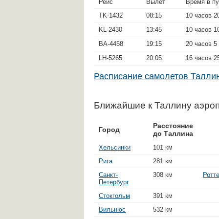
Рейс
Вылет
Время в пу
TK-1432
08:15
10 часов 2
KL-2430
13:45
10 часов 1
BA-4458
19:15
20 часов 5
LH-5265
20:05
16 часов 2
Расписание самолетов Талл
Ближайшие к Таллину аэро
Расстояние
Город
до Таллина
Хельсинки
101 км
Рига
281 км
Санкт-
308 км
Ротт
Петербург
Стокгольм
391 км
Вильнюс
532 км