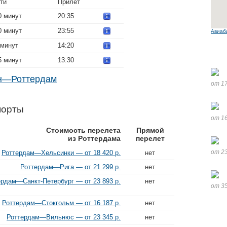
ти
Прилет
0 минут
20:35
0 минут
23:55
Авиаб
 минут
14:20
5 минут
13:30
ин—Роттердам
от 17
порты
от 16
Стоимость перелета
Прямой
из Роттердама
перелет
от 23
Роттердам—Хельсинки — от 18 420 р.
нет
Роттердам—Рига — от 21 299 р.
нет
ердам—Санкт-Петербург — от 23 893 р.
нет
от 35
Роттердам—Стокгольм — от 16 187 р.
нет
Роттердам—Вильнюс — от 23 345 р.
нет