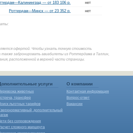
ттердам—Калининград — от 183 106 р.
нет
Роттердам—Минск — от 23 352 р.
нет
даты:
является офертой. Чтобы узнать точную стоимость
а также забронировать авиабилеты из Роттердама в Таллин,
ания, расположенной в верхней части страницы.
Дополнительные услуги
О компании
Перевозка животных
Контактная информация
Встреча, трансфер
Вопрос-ответ
Поиск льготных тарифов
Вакансии
Сверхнормативный, дополнительный
багаж
Дети без сопровождения
Расчет сложного маршрута