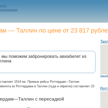
билет
 информация
м — Таллин по цене от 23 817 рубл
Тал
и мы поможем забронировать авиабилет из
ллина
Авиаб
оставляет 1514 км. Прямые рейсы Роттердам—Таллин
билета из Роттердама в Таллин (туда и обратно) составляет 23
Рот
тердам—Таллин с пересадкой