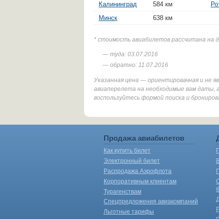
Калининград
584 км
Ро
Минск
638 км
* стоимость авиабилетов рассчитана на 
— туда: 03.07.2016
— обратно: 11.07.2016
Указанная цена — ориентировачная и не 
авиаперелета на необходимые вам даты, 
воспользуйтесь формой поиска и брониров
Продажа авиабилетов
Как купить билет
Электронный билет
Распродажа Аэрофлота
Корпоративным клиентам
Турагенствам
Спецпредложения авиакомпаний
Льготные тарифы