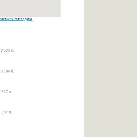
илеты из Роттердама
3 523 р.
0 186 р.
 817 р.
 587 р.