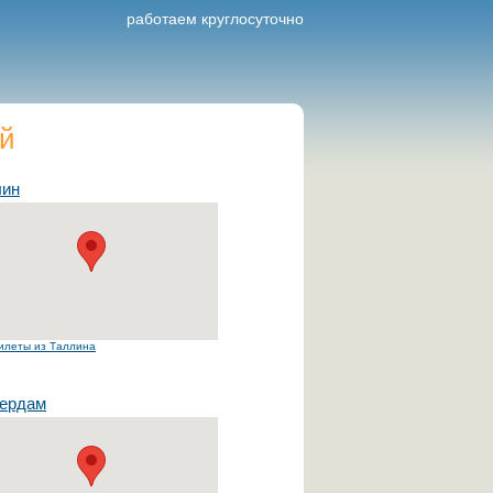
работаем круглосуточно
ей
лин
илеты из Таллина
тердам