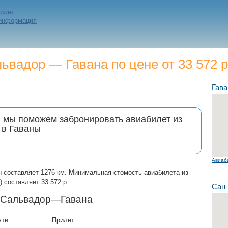
билет
 информация
вадор — Гавана по цене от 33 572 
Гава
и мы поможем забронировать авиабилет из
 в Гаваны
Авиаб
 составляет 1276 км. Минимальная стомость авиабилета из
) составляет 33 572 р.
Сан
н-Сальвадор—Гавана
ути
Прилет