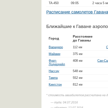
TA-450
09:05
2 часа 5 м
Расписание самолетов Гава
Ближайшие к Гаване аэроп
Расстояние
Город
до Гаваны
Варадеро
112 км
С
Майами
375 км
Форт-
408 км
Сан-Са
Лодердейл
Нассау
548 км
Тампа
552 км
Кингстон
812 км
* стоимость авиабилетов рассчитана на 
— туда: 04.07.2016
— обратно: 12.07.2016