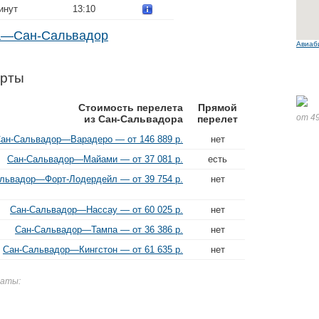
инут
13:10
на—Сан-Сальвадор
Авиаб
орты
Стоимость перелета
Прямой
от 49
из Сан-Сальвадора
перелет
ан-Сальвадор—Варадеро — от 146 889 р.
нет
Сан-Сальвадор—Майами — от 37 081 р.
есть
львадор—Форт-Лодердейл — от 39 754 р.
нет
Сан-Сальвадор—Нассау — от 60 025 р.
нет
Сан-Сальвадор—Тампа — от 36 386 р.
нет
Сан-Сальвадор—Кингстон — от 61 635 р.
нет
даты: