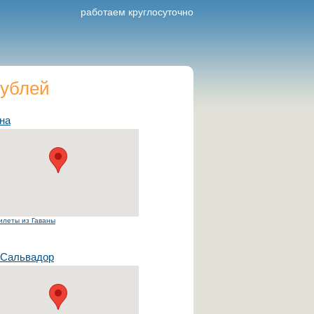
работаем круглосуточно
рублей
на
илеты из Гаваны
-Сальвадор