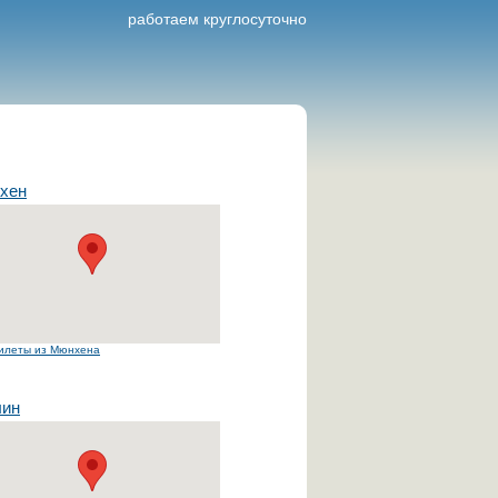
работаем круглосуточно
хен
илеты из Мюнхена
лин