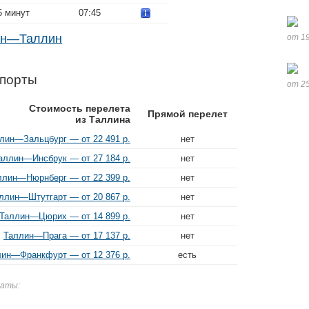
5 минут
07:45
ен—Таллин
от 19
опорты
от 25
Стоимость перелета
Прямой перелет
из Таллина
лин—Зальцбург — от 22 491 р.
нет
аллин—Инсбрук — от 27 184 р.
нет
ллин—Нюрнберг — от 22 399 р.
нет
ллин—Штутгарт — от 20 867 р.
нет
Таллин—Цюрих — от 14 899 р.
нет
Таллин—Прага — от 17 137 р.
нет
ин—Франкфурт — от 12 376 р.
есть
даты: