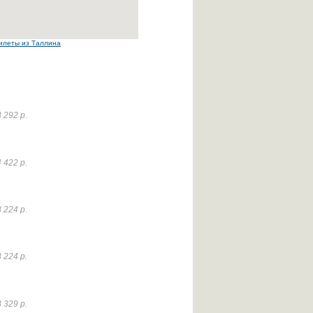
илеты из Таллина
 292 р.
 422 р.
 224 р.
 224 р.
 329 р.