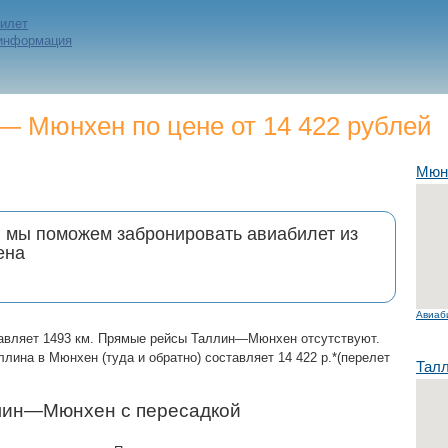
билет
 информация
— Мюнхен по цене от 14 422 рублей
Мюн
и мы поможем забронировать авиабилет из
ена
Авиаб
авляет 1493 км. Прямые рейсы Таллин—Мюнхен отсутствуют.
лина в Мюнхен (туда и обратно) составляет 14 422 р.*(перелет
Тал
лин—Мюнхен с пересадкой