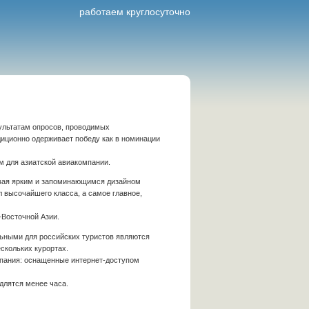
работаем круглосуточно
зультатам опросов, проводимых
диционно одерживает победу как в номинации
м для азиатской авиакомпании.
чивая ярким и запоминающимся дизайном
 высочайшего класса, а самое главное,
-Восточной Азии.
ьными для российских туристов являются
скольких курортах.
мпания: оснащенные интернет-доступом
длятся менее часа.