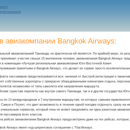
билет
 информация
 авиакомпании Bangkok Airways:
альной авиакомпанией Таиланда, но фактически ей является. По крайней мере, по ре
х принимает участие свыше 15 миллионов человек, авиакомпания Bangkok Airways тра
 и в номинации «Лучшая региональная авиакомпания Юго-Восточной Азии».
живания принятыми в Bangkok Airways, что делает ее сервис просто исключительны
мфорта пассажиров предусматривается все: начиная от быстрой регистрации и закан
еет собственные аэропорты с прекрасно оборудованными комнатами отдыха, персонал
полетов независимо от типа самолета или направления маршрута.
ским туристам перелеты как внутри самого Таиланда, так и в другие государства Юго
сы по 13 международным и 7 внутренним маршрутам, из которых самыми привлекател
амуи и Пхукет, что дает возможность в течение одной поездки отдохнуть сразу на не
 уникальным сервисом, который пока не может предложить ни одна азиатская авиако
я пассажиров всех классов.
на рейсах авиакомпании Bangkok Airways предусмотрено даже на тех рейсах, которые 
kok Airways имеет код-шеринговое соглашение с Thai Airways.