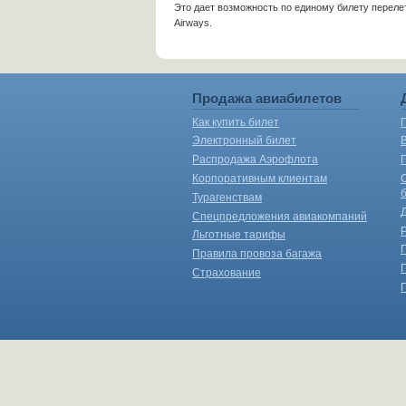
Это дает возможность по единому билету перелет
Airways.
Продажа авиабилетов
Как купить билет
Электронный билет
Распродажа Аэрофлота
Корпоративным клиентам
Турагенствам
Спецпредложения авиакомпаний
Льготные тарифы
Правила провоза багажа
Страхование