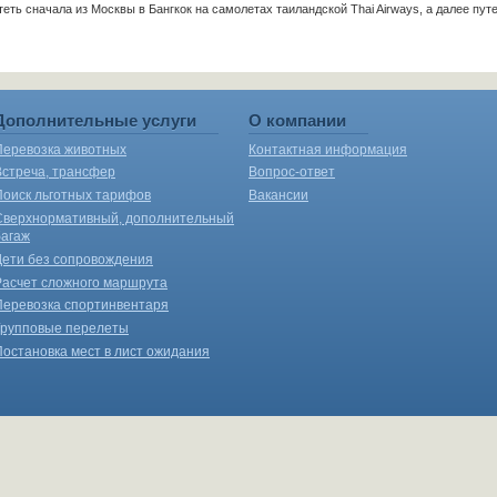
еть сначала из Москвы в Бангкок на самолетах таиландской Thai Airways, а далее пу
Дополнительные услуги
О компании
Перевозка животных
Контактная информация
Встреча, трансфер
Вопрос-ответ
Поиск льготных тарифов
Вакансии
Сверхнормативный, дополнительный
багаж
Дети без сопровождения
Расчет сложного маршрута
Перевозка спортинвентаря
Групповые перелеты
Постановка мест в лист ожидания