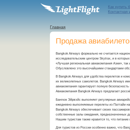
Как купить 
Контактная
Главная
Продажа авиабилетов
Bangkok Airways формально не считается национ
исследовательским центром Skytrax, и в которы
«Лучшая региональная авиакомпания Азии», так
Обусловлено это высочайшими стандартами обслу
В Bangkok Airways для удобства перелетов и ко
их великолепных самолетов. Bangkok Airways им
авиакомпания гарантирует полную безопасность 
Авиакомпания Bangkok Airways предлагает россий
Бангкок Эйрвэйс выполняет регулярные авиарей
ежедневно выполняемые перелеты из Паттайи на С
Bangkok Airways обеспечивает своих пассажиров
собственные залы ожидания, предназначенных дл
Нашим туристам также нравится то, что питание 
Для туристов из России особенно важно, что Bang