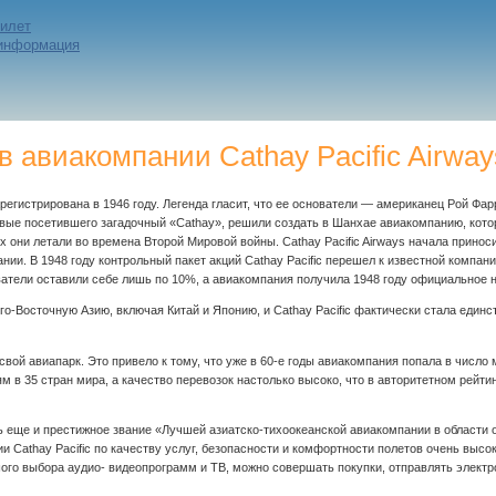
билет
 информация
 авиакомпании Cathay Pacific Airway
регистрирована в 1946 году. Легенда гласит, что ее основатели — американец Рой Фар
вые посетившего загадочный «Cathay», решили создать в Шанхае авиакомпанию, кото
х они летали во времена Второй Мировой войны. Cathay Pacific Airways начала принос
и. В 1948 году контрольный пакет акций Cathay Pacific перешел к известной компании 
тели оставили себе лишь по 10%, а авиакомпания получила 1948 году официальное наи
о-Восточную Азию, включая Китай и Японию, и Cathay Pacific фактически стала еди
свой авиапарк. Это привело к тому, что уже в
60-е
годы авиакомпания попала в число м
 в 35 стран мира, а качество перевозок настолько высоко, что в авторитетном рейти
ось еще и престижное звание «Лучшей азиатско-тихоокеанской авиакомпании в области 
и Cathay Pacific по качеству услуг, безопасности и комфортности полетов очень высок
шого выбора аудио- видеопрограмм и ТВ, можно совершать покупки, отправлять элект