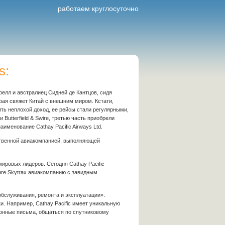
работаем круглосуточно
s:
релл и австралиец Сидней де Кантцов, сидя
рая свяжет Китай с внешним миром. Кстати,
ить неплохой доход, ее рейсы стали регулярными,
Butterfield & Swire, третью часть приобрели
менование Cathay Pacific Airways Ltd.
нственной авиакомпанией, выполняющей
ировых лидеров. Сегодня Cathay Pacific
нге Skytrax авиакомпанию с завидным
обслуживания, ремонта и эксплуатации».
и. Например, Cathay Pacific имеет уникальную
ронные письма, общаться по спутниковому