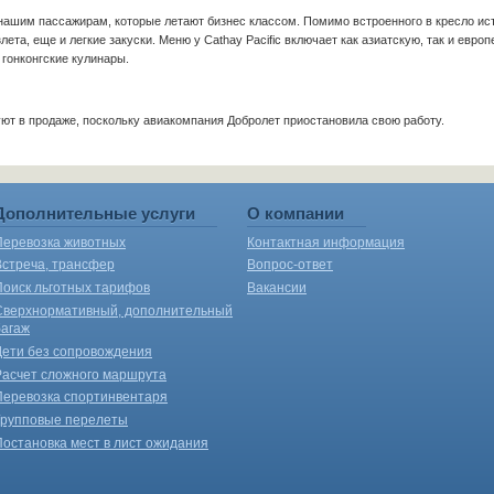
 нашим пассажирам, которые летают бизнес классом. Помимо встроенного в кресло ис
злета, еще и легкие закуски. Меню у Cathay Pacific включает как азиатскую, так и ев
 гонконгские кулинары.
ют в продаже, поскольку авиакомпания Добролет приостановила свою работу.
Дополнительные услуги
О компании
Перевозка животных
Контактная информация
Встреча, трансфер
Вопрос-ответ
Поиск льготных тарифов
Вакансии
Сверхнормативный, дополнительный
багаж
Дети без сопровождения
Расчет сложного маршрута
Перевозка спортинвентаря
Групповые перелеты
Постановка мест в лист ожидания