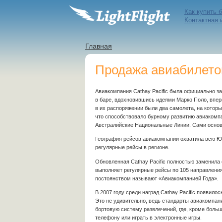
Как купить 
Контактная
Главная
Продажа авиабилетов
Авиакомпания Cathay Pacific была официально за
в баре, вдохновившись идеями Марко Поло, впер
в их распоряжении были два самолета, на которы
что способствовало бурному развитию авиакомпани
Австралийские Национальные Линии. Сами основа
География рейсов авиакомпании охватила всю Юг
регулярные рейсы в регионе.
Обновленная Cathay Pacific полностью заменила 
выполняет регулярные рейсы по 105 направлениям
постоянством называют «Авиакомпанией Года».
В 2007 году среди наград Cathay Pacific появил
Это не удивительно, ведь стандарты авиакомпани
бортовую систему развлечений, где, кроме боль
телефону или играть в электронные игры.