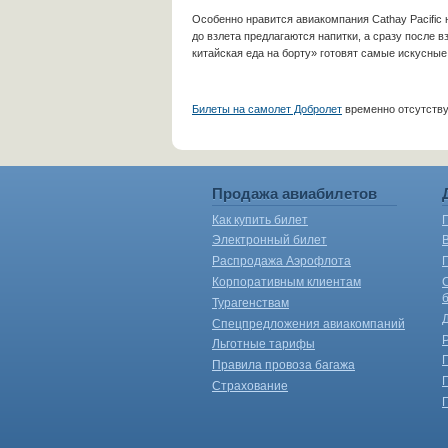
Особенно нравится авиакомпания Cathay Pacific
до взлета предлагаются напитки, а сразу после в
китайская еда на борту» готовят самые искусные
Билеты на самолет Добролет
временно отсутству
Продажа авиабилетов
Как купить билет
Электронный билет
Распродажа Аэрофлота
Корпоративным клиентам
Турагенствам
Спецпредложения авиакомпаний
Льготные тарифы
Правила провоза багажа
Страхование