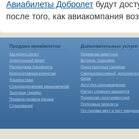
Авиабилеты Добролет
будут дост
после того, как авиакомпания во
Продажа авиабилетов
Дополнительные услуги
Как купить билет
Перевозка животных
Электронный билет
Встреча, трансфер
Распродажа Аэрофлота
Поиск льготных тарифов
Корпоративным клиентам
Сверхнормативный, дополните
багаж
Турагенствам
Дети без сопровождения
Спецпредложения авиакомпаний
Расчет сложного маршрута
Льготные тарифы
Перевозка спортинвентаря
Правила провоза багажа
Групповые перелеты
Страхование
Постановка мест в лист ожидан