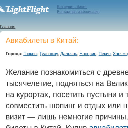
Как купить билет
Контактная информация
Главная
Авиабилеты в Китай:
Города:
Гонконг
,
Гуанчжоу
,
Дальянь
,
Нанцзин
,
Пекин
,
Ханчжо
Желание познакомиться с древне
тысячелетие, подняться на Велик
на курортах, посетить пустыни и
совместить шопинг и отдых или 
визит — лишь немногие причины,
билеты в Китай. Купив
авиабилет