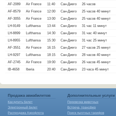
AF-2089
Air France
11:40
Сан-Диего
26 часов
AF-8579
Air France
12:00
Сан-Диего
25 часов 40 минут
AF-3055
Air France
13:00
Сан-Диего
25 часов 40 минут
LH-9149
Lufthansa
13:44
Сан-Диего
31 час 11 минут
LH-8899
Lufthansa
14:30
Сан-Диего
31 час 40 минут
LH-8955
Lufthansa
15:30
Сан-Диего
31 час 25 минут
AF-3551
Air France
16:15
Сан-Диего
27 часов 25 минут
LH-9297
Lufthansa
18:15
Сан-Диего
28 часов 40 минут
AF-2745
Air France
19:00
Сан-Диего
26 часов 45 минут
IB-4658
Iberia
20:40
Сан-Диего
23 часа 45 минут
Продажа авиабилетов
Дополнительные услуги
Как купить билет
Перевозка животных
Электронный билет
Встреча, трансфер
Распродажа Аэрофлота
Поиск льготных тарифов