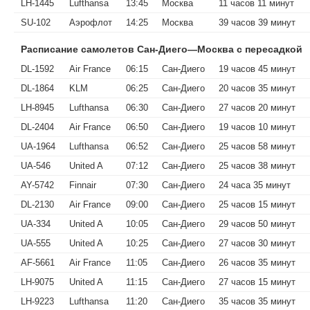
LH-1445
Lufthansa
13:45
Москва
11 часов 11 минут
SU-102
Аэрофлот
14:25
Москва
39 часов 39 минут
Расписание самолетов Сан-Диего—Москва с пересадкой
DL-1592
Air France
06:15
Сан-Диего
19 часов 45 минут
DL-1864
KLM
06:25
Сан-Диего
20 часов 35 минут
LH-8945
Lufthansa
06:30
Сан-Диего
27 часов 20 минут
DL-2404
Air France
06:50
Сан-Диего
19 часов 10 минут
UA-1964
Lufthansa
06:52
Сан-Диего
25 часов 58 минут
UA-546
United A
07:12
Сан-Диего
25 часов 38 минут
AY-5742
Finnair
07:30
Сан-Диего
24 часа 35 минут
DL-2130
Air France
09:00
Сан-Диего
25 часов 15 минут
UA-334
United A
10:05
Сан-Диего
29 часов 50 минут
UA-555
United A
10:25
Сан-Диего
27 часов 30 минут
AF-5661
Air France
11:05
Сан-Диего
26 часов 35 минут
LH-9075
United A
11:15
Сан-Диего
27 часов 15 минут
LH-9223
Lufthansa
11:20
Сан-Диего
35 часов 35 минут