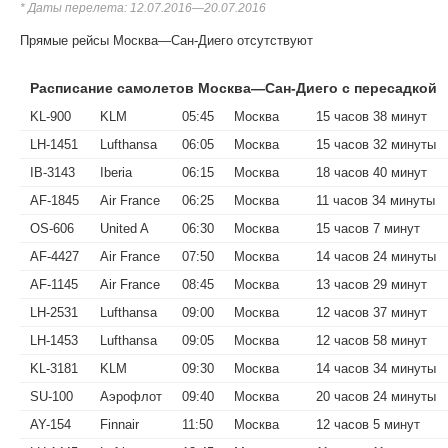
* Даты перелета: 12.07.2016—20.07.2016
Прямые рейсы Москва—Сан-Диего отсутствуют
Расписание самолетов Москва—Сан-Диего с пересадкой
KL-900
KLM
05:45
Москва
15 часов 38 минут
LH-1451
Lufthansa
06:05
Москва
15 часов 32 минуты
IB-3143
Iberia
06:15
Москва
18 часов 40 минут
AF-1845
Air France
06:25
Москва
11 часов 34 минуты
OS-606
United A
06:30
Москва
15 часов 7 минут
AF-4427
Air France
07:50
Москва
14 часов 24 минуты
AF-1145
Air France
08:45
Москва
13 часов 29 минут
LH-2531
Lufthansa
09:00
Москва
12 часов 37 минут
LH-1453
Lufthansa
09:05
Москва
12 часов 58 минут
KL-3181
KLM
09:30
Москва
14 часов 34 минуты
SU-100
Аэрофлот
09:40
Москва
20 часов 24 минуты
AY-154
Finnair
11:50
Москва
12 часов 5 минут