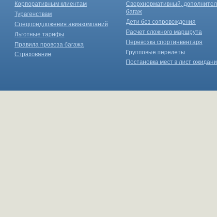
Корпоративным клиентам
Сверхнормативный, дополните
багаж
Турагенствам
Дети без сопровождения
Спецпредложения авиакомпаний
Расчет сложного маршрута
Льготные тарифы
Перевозка спортинвентаря
Правила провоза багажа
Групповые перелеты
Страхование
Постановка мест в лист ожидан