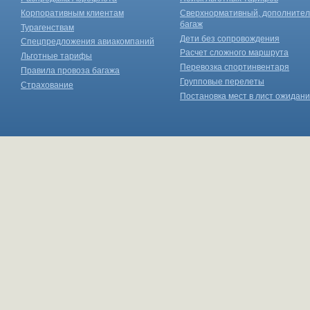
Корпоративным клиентам
Сверхнормативный, дополните
багаж
Турагенствам
Дети без сопровождения
Спецпредложения авиакомпаний
Расчет сложного маршрута
Льготные тарифы
Перевозка спортинвентаря
Правила провоза багажа
Групповые перелеты
Страхование
Постановка мест в лист ожидан