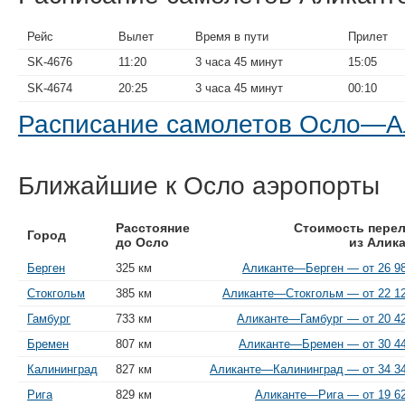
Рейс
Вылет
Время в пути
Прилет
SK-4676
11:20
3 часа 45 минут
15:05
SK-4674
20:25
3 часа 45 минут
00:10
Расписание самолетов Осло—А
Ближайшие к Осло аэропорты
Расстояние
Стоимость перел
Город
до Осло
из Алик
Берген
325 км
Аликанте—Берген — от 26 98
Стокгольм
385 км
Аликанте—Стокгольм — от 22 12
Гамбург
733 км
Аликанте—Гамбург — от 20 42
Бремен
807 км
Аликанте—Бремен — от 30 44
Калининград
827 км
Аликанте—Калининград — от 34 34
Рига
829 км
Аликанте—Рига — от 19 62