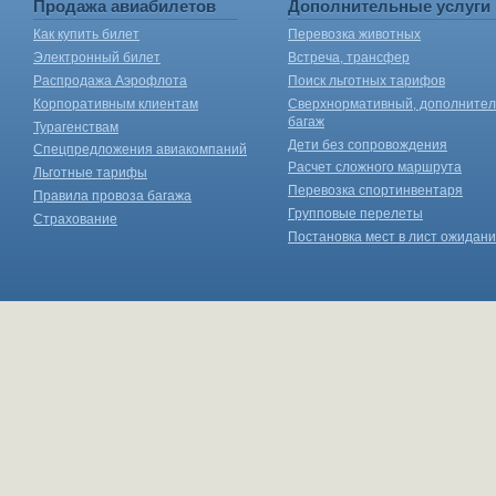
Продажа авиабилетов
Дополнительные услуги
Как купить билет
Перевозка животных
Электронный билет
Встреча, трансфер
Распродажа Аэрофлота
Поиск льготных тарифов
Корпоративным клиентам
Сверхнормативный, дополните
багаж
Турагенствам
Дети без сопровождения
Спецпредложения авиакомпаний
Расчет сложного маршрута
Льготные тарифы
Перевозка спортинвентаря
Правила провоза багажа
Групповые перелеты
Страхование
Постановка мест в лист ожидан