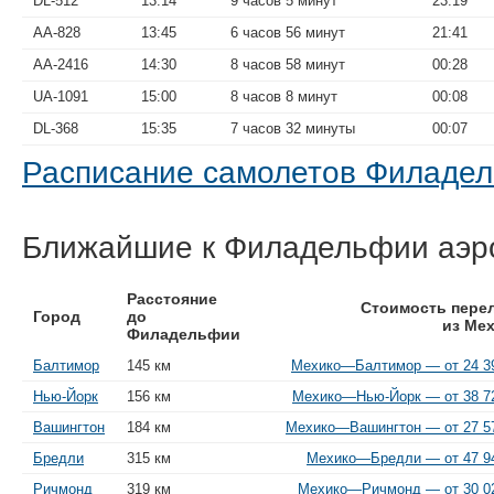
DL-512
13:14
9 часов 5 минут
23:19
AA-828
13:45
6 часов 56 минут
21:41
AA-2416
14:30
8 часов 58 минут
00:28
UA-1091
15:00
8 часов 8 минут
00:08
DL-368
15:35
7 часов 32 минуты
00:07
Расписание самолетов Филад
Ближайшие к Филадельфии аэр
Расстояние
Стоимость пере
Город
до
из Ме
Филадельфии
Балтимор
145 км
Мехико—Балтимор — от 24 39
Нью-Йорк
156 км
Мехико—Нью-Йорк — от 38 72
Вашингтон
184 км
Мехико—Вашингтон — от 27 57
Бредли
315 км
Мехико—Бредли — от 47 94
Ричмонд
319 км
Мехико—Ричмонд — от 30 02