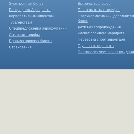
Электронный билет
Встреча, трансфер
Распродажа Аэрофлота
Поиск льготных тарифов
Корпоративным клиентам
Сверхнормативный, дополните
багаж
Турагенствам
Дети без сопровождения
Спецпредложения авиакомпаний
Расчет сложного маршрута
Льготные тарифы
Перевозка спортинвентаря
Правила провоза багажа
Групповые перелеты
Страхование
Постановка мест в лист ожидан