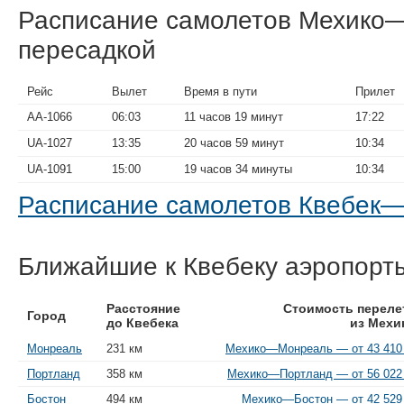
Расписание самолетов Мехико—
пересадкой
Рейс
Вылет
Время в пути
Прилет
AA-1066
06:03
11 часов 19 минут
17:22
UA-1027
13:35
20 часов 59 минут
10:34
UA-1091
15:00
19 часов 34 минуты
10:34
Расписание самолетов Квебек
Ближайшие к Квебеку аэропорт
Расстояние
Стоимость переле
Город
до Квебека
из Мехи
Монреаль
231 км
Мехико—Монреаль — от 43 410 
Портланд
358 км
Мехико—Портланд — от 56 022 
Бостон
494 км
Мехико—Бостон — от 42 529 