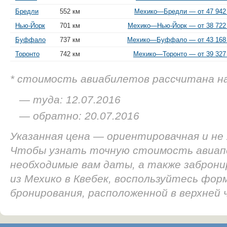
Бредли
552 км
Мехико—Бредли — от 47 942 
Нью-Йорк
701 км
Мехико—Нью-Йорк — от 38 722 
Буффало
737 км
Мехико—Буффало — от 43 168 
Торонто
742 км
Мехико—Торонто — от 39 327 
* стоимость авиабилетов рассчитана н
— туда: 12.07.2016
— обратно: 20.07.2016
Указанная цена — ориентировачная и не
Чтобы узнать точную стоимость авиап
необходимые вам даты, а также заброн
из Мехико в Квебек, воспользуйтесь фор
бронирования, расположенной в верхней