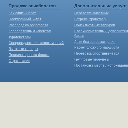
Продажа авиабилетов
Дополнительные услуги
Как купить билет
Перевозка животных
Электронный билет
Встреча, трансфер
Распродажа Аэрофлота
Поиск льготных тарифов
Корпоративным клиентам
Сверхнормативный, дополните
багаж
Турагенствам
Дети без сопровождения
Спецпредложения авиакомпаний
Расчет сложного маршрута
Льготные тарифы
Перевозка спортинвентаря
Правила провоза багажа
Групповые перелеты
Страхование
Постановка мест в лист ожидан