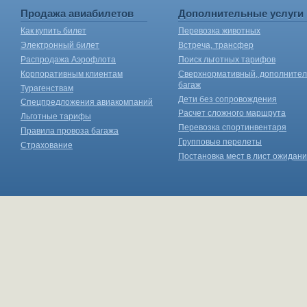
Продажа авиабилетов
Дополнительные услуги
Как купить билет
Перевозка животных
Электронный билет
Встреча, трансфер
Распродажа Аэрофлота
Поиск льготных тарифов
Корпоративным клиентам
Сверхнормативный, дополните
багаж
Турагенствам
Дети без сопровождения
Спецпредложения авиакомпаний
Расчет сложного маршрута
Льготные тарифы
Перевозка спортинвентаря
Правила провоза багажа
Групповые перелеты
Страхование
Постановка мест в лист ожидан