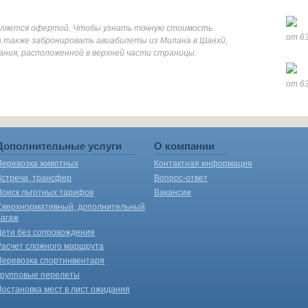
является офертой. Чтобы узнать точную стоимость
от 63
а также забронировать авиабилеты из Милана в Шанхй,
ания, расположенной в верхней части страницы.
от 63
Дополнительные услуги
О компании
Перевозка животных
Контактная информация
Встреча, трансфер
Вопрос-ответ
Поиск льготных тарифов
Вакансии
Сверхнормативный, дополнительный
багаж
Дети без сопровождения
Расчет сложного маршрута
Перевозка спортинвентаря
Групповые перелеты
Постановка мест в лист ожидания