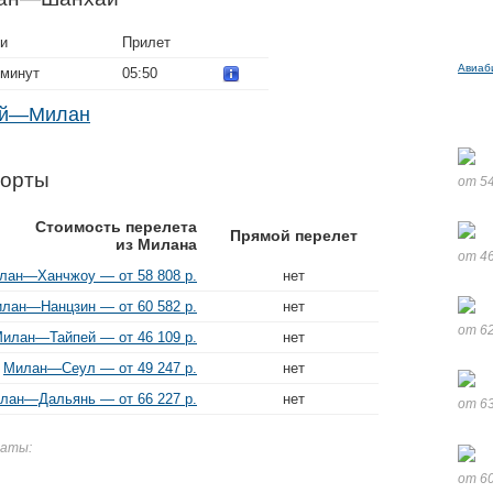
ти
Прилет
Авиаб
 минут
05:50
хай—Милан
порты
от 54
Стоимость перелета
Прямой перелет
из Милана
от 46
лан—Ханчжоу — от 58 808 р.
нет
лан—Нанцзин — от 60 582 р.
нет
от 62
илан—Тайпей — от 46 109 р.
нет
Милан—Сеул — от 49 247 р.
нет
лан—Дальянь — от 66 227 р.
нет
от 63
даты:
от 60