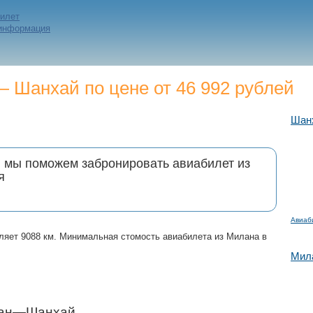
билет
 информация
 Шанхай по цене от 46 992 рублей
Шан
и мы поможем забронировать авиабилет из
я
Авиаб
ляет 9088 км. Минимальная стомость авиабилета из Милана в
Мил
лан—Шанхай