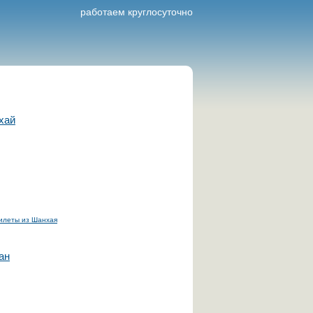
работаем круглосуточно
хай
илеты из Шанхая
ан