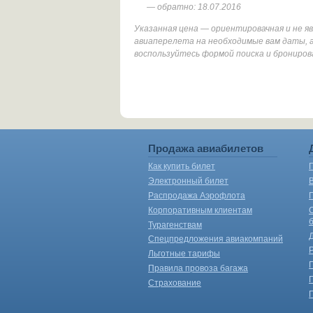
— обратно: 18.07.2016
Указанная цена — ориентировачная и не 
авиаперелета на необходимые вам даты, 
воспользуйтесь формой поиска и брониров
Продажа авиабилетов
Как купить билет
Электронный билет
Распродажа Аэрофлота
Корпоративным клиентам
Турагенствам
Спецпредложения авиакомпаний
Льготные тарифы
Правила провоза багажа
Страхование