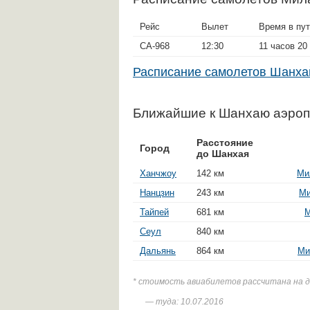
Рейс
Вылет
Время в пу
CA-968
12:30
11 часов 20
Расписание самолетов Шан
Ближайшие к Шанхаю аэро
Расстояние
Город
до Шанхая
Ханчжоу
142 км
Ми
Нанцзин
243 км
Ми
Тайпей
681 км
М
Сеул
840 км
Дальянь
864 км
Ми
* стоимость авиабилетов рассчитана на 
— туда: 10.07.2016