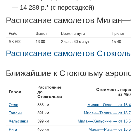
— 14 288 р.* (с пересадкой)
Расписание самолетов Милан—
Рейс
Вылет
Время в пути
Прилет
SK-690
13:00
2 часа 40 минут
15:40
Расписание самолетов Стокго
Ближайшие к Стокгольму аэроп
Расстояние
Стоимость пере
Город
до
из Ми
Стокгольма
Осло
385 км
Милан—Осло — от 15 49
Таллин
391 км
Милан—Таллин — от 18 72
Хельсинки
399 км
Милан—Хельсинки — от 15 56
Рига
466 км
Милан—Рига — от 15 5