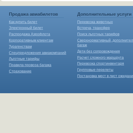
Продажа авиабилетов
Дополнительные услуги
Как купить билет
Перевозка животных
Электронный билет
Встреча, трансфер
Распродажа Аэрофлота
Поиск льготных тарифов
Корпоративным клиентам
Сверхнормативный, дополните
багаж
Турагенствам
Дети без сопровождения
Спецпредложения авиакомпаний
Расчет сложного маршрута
Льготные тарифы
Перевозка спортинвентаря
Правила провоза багажа
Групповые перелеты
Страхование
Постановка мест в лист ожидан