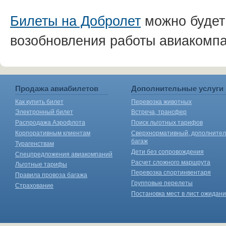
Билеты на Добролет
можно будет 
возобновления работы авиакомпа
Продажа авиабилетов
Дополнительные услуги
Как купить билет
Перевозка животных
Электронный билет
Встреча, трансфер
Распродажа Аэрофлота
Поиск льготных тарифов
Корпоративным клиентам
Сверхнормативный, дополните
багаж
Турагенствам
Дети без сопровождения
Спецпредложения авиакомпаний
Расчет сложного маршрута
Льготные тарифы
Перевозка спортинвентаря
Правила провоза багажа
Групповые перелеты
Страхование
Постановка мест в лист ожидан