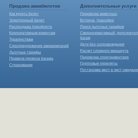
Продажа авиабилетов
Дополнительные услуги
Как купить билет
Перевозка животных
Электронный билет
Встреча, трансфер
Распродажа Аэрофлота
Поиск льготных тарифов
Корпоративным клиентам
Сверхнормативный, дополните
багаж
Турагенствам
Дети без сопровождения
Спецпредложения авиакомпаний
Расчет сложного маршрута
Льготные тарифы
Перевозка спортинвентаря
Правила провоза багажа
Групповые перелеты
Страхование
Постановка мест в лист ожидан