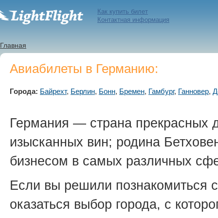
Как купить билет
Контактная информация
Главная
Авиабилеты в Германию:
Города:
Байрехт
,
Берлин
,
Бонн
,
Бремен
,
Гамбург
,
Ганновер
,
Д
Германия — страна прекрасных д
изысканных вин; родина Бетховен
бизнесом в самых различных сфе
Если вы решили познакомиться 
оказаться выбор города, с котор