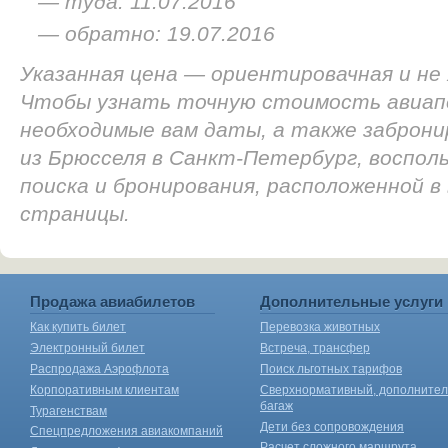
— туда: 11.07.2016
— обратно: 19.07.2016
Указанная цена — ориентировачная и не
Чтобы узнать точную стоимость авиап
необходимые вам даты, а также заброн
из Брюсселя в Санкт-Петербург, воспол
поиска и бронирования, расположенной в
страницы.
Продажа авиабилетов
Дополнительные услуги
Как купить билет
Перевозка животных
Электронный билет
Встреча, трансфер
Распродажа Аэрофлота
Поиск льготных тарифов
Корпоративным клиентам
Сверхнормативный, дополните
багаж
Турагенствам
Дети без сопровождения
Спецпредложения авиакомпаний
Расчет сложного маршрута