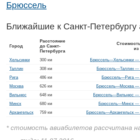
Брюссель
Ближайшие к Санкт-Петербургу
Расстояние
Стоимость
Город
до Санкт-
из
Петербурга
Хельсинки
300 км
Брюссель—Хельсинки — о
Таллин
308 км
Брюссель—Таллин — о
Рига
486 км
Брюссель—Рига — о
Москва
626 км
Брюссель—Москва — о
Вильнюс
648 км
Брюссель—Вильнюс — о
Минск
680 км
Брюссель—Минск — о
Архангельск
759 км
Брюссель—Архангельск — о
* стоимость авиабилетов рассчитана н