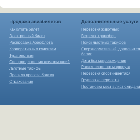
Продажа авиабилетов
Дополнительные услуги
Как купить билет
Перевозка животных
Электронный билет
Встреча, трансфер
Распродажа Аэрофлота
Поиск льготных тарифов
Корпоративным клиентам
Сверхнормативный, дополните
багаж
Турагенствам
Дети без сопровождения
Спецпредложения авиакомпаний
Расчет сложного маршрута
Льготные тарифы
Перевозка спортинвентаря
Правила провоза багажа
Групповые перелеты
Страхование
Постановка мест в лист ожидан