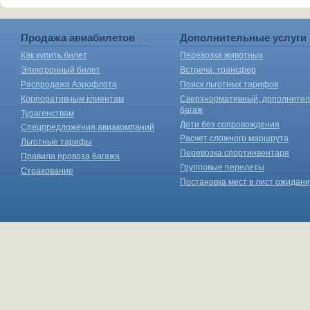
Продажа авиабилетов
Дополнительные услуги
Как купить билет
Перевозка животных
Электронный билет
Встреча, трансфер
Распродажа Аэрофлота
Поиск льготных тарифов
Корпоративным клиентам
Сверхнормативный, дополните
багаж
Турагенствам
Дети без сопровождения
Спецпредложения авиакомпаний
Расчет сложного маршрута
Льготные тарифы
Перевозка спортинвентаря
Правила провоза багажа
Групповые перелеты
Страхование
Постановка мест в лист ожидан