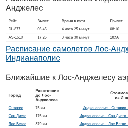
Анджелес
Рейс
Вылет
Время в пути
Прилет
DL-877
06:45
4 часа 25 минут
08:10
AS-1510
17:26
3 часа 30 минут
18:56
Расписание самолетов Лос-Ан
Индианаполис
Ближайшие к Лос-Анджелесу аэ
Расстояние
Стоимос
Город
до Лос-
из Ин
Анджелеса
Онтарио
75 км
Индианаполис—Онтарио —
Сан-Диего
176 км
Индианаполис—Сан-Диего —
Лас-Вегас
379 км
Индианаполис—Лас-Вегас —