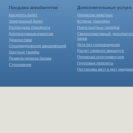
Продажа авиабилетов
Дополнительные услуги
Как купить билет
Перевозка животных
Электронный билет
Встреча, трансфер
Распродажа Аэрофлота
Поиск льготных тарифов
Корпоративным клиентам
Сверхнормативный, дополните
багаж
Турагенствам
Дети без сопровождения
Спецпредложения авиакомпаний
Расчет сложного маршрута
Льготные тарифы
Перевозка спортинвентаря
Правила провоза багажа
Групповые перелеты
Страхование
Постановка мест в лист ожидан