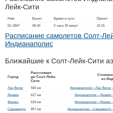
Лейк-Сити
Рейс
Вылет
Время в пути
Прилет
DL-2847
08:40
3 часа 35 минут
10:15
Расписание самолетов Солт-Ле
Индианаполис
Ближайшие к Солт-Лейк-Сити а
Расстояние
Стоимос
Город
до Солт-Лейк-
из Ин
Сити
Лас-Вегас
593 км
Индианаполис—Лас-Вегас —
Денвер
627 км
Индианаполис—Денвер —
Финикс
818 км
Индианаполис—Финикс —
Сакраменто
857 км
Индианаполис—Сакраменто —