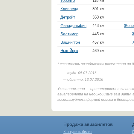
Торонто
115 км
Кливленд
301 км
Детройт
350 км
Филадельфия
443 км
Жене
Балтимор
445 км
Вашингтон
467 км
Нью-Йорк
469 км
* стоимость авиабилетов рассчитана на 
— туда: 05.07.2016
— обратно: 13.07.2016
Указанная цена — ориентировачная и не 
авиаперелета на необходимые вам даты, 
воспользуйтесь формой поиска и брониров
Продажа авиабилетов
Как купить билет