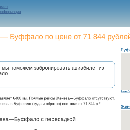
билет
 информация
— Буффало по цене от 71 844 рубле
Буф
и мы поможем забронировать авиабилет из
ало
Авиаб
авляет 6400 км. Прямые рейсы Женева—Буффало отсутствуют.
евы в Буффало (туда и обратно) составляет 71 844 р.*
Жен
нева—Буффало с пересадкой