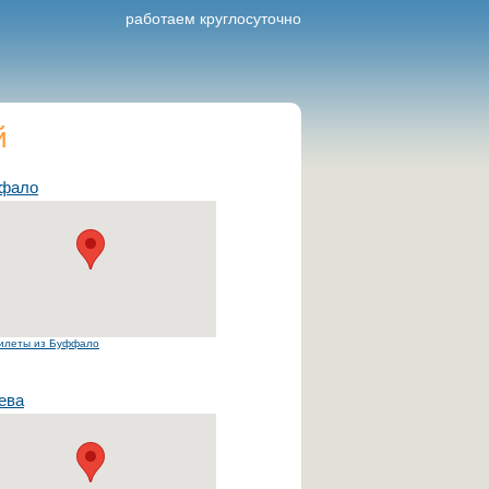
работаем круглосуточно
й
фало
илеты из Буффало
ева