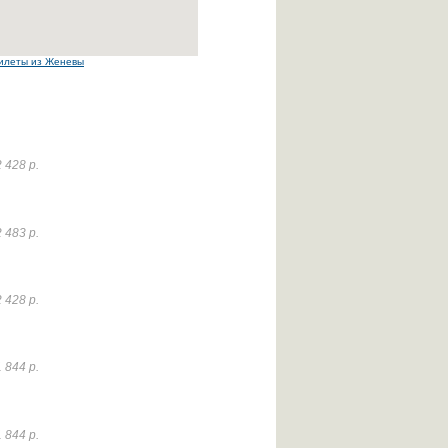
илеты из Женевы
 428 р.
 483 р.
 428 р.
 844 р.
 844 р.