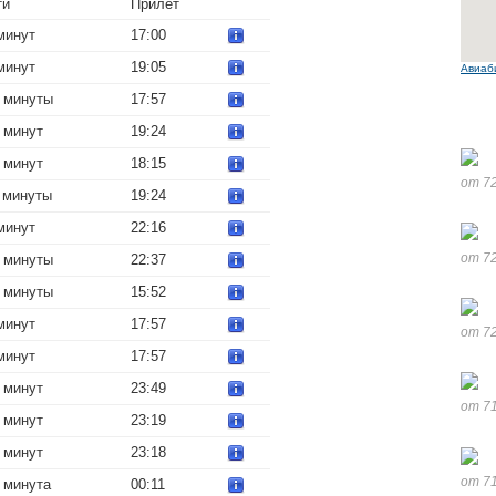
ти
Прилет
минут
17:00
минут
19:05
Авиаб
2 минуты
17:57
 минут
19:24
 минут
18:15
от 72
4 минуты
19:24
минут
22:16
от 72
2 минуты
22:37
2 минуты
15:52
минут
17:57
от 72
минут
17:57
 минут
23:49
от 71
 минут
23:19
 минут
23:18
от 71
1 минута
00:11