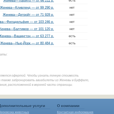
Женева—Торонто — от 66 211 р.
есть
Женева—Кливленд — от 99 290 р.
нет
Женева—Детройт — от 71 928 р.
нет
ва—Филадельфия — от 103 246 р.
нет
Женева—Балтимор — от 101 120 р.
нет
Женева—Вашингтон — от 63 277 р.
есть
Женева—Нью-Йорк — от 80 484 р.
есть
даты:
является офертой. Чтобы узнать точную стоимость
а также забронировать авиабилеты из Женевы в Буффало,
ания, расположенной в верхней части страницы.
Дополнительные услуги
О компании
Перевозка животных
Контактная информация