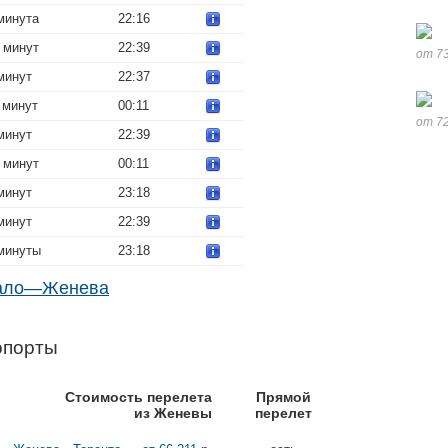
минута
22:16
 минут
22:39
от 73
минут
22:37
 минут
00:11
от 72
минут
22:39
 минут
00:11
минут
23:18
минут
22:39
 минуты
23:18
фало—Женева
опорты
Стоимость перелета
Прямой
из Женевы
перелет