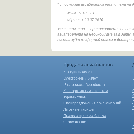
* стоимость авиабилетов рассчитана на 
— туда: 12.07.2016
— обратно: 20.07.2016
Указанная цена — ориентировачная и не 
авиаперелета на необходимые вам даты, 
воспользуйтесь формой поиска и брониров
Продажа авиабилетов
Как купить билет
Электронный билет
Распродажа Аэрофлота
Корпоративным клиентам
Турагенствам
Спецпредложения авиакомпаний
Льготные тарифы
Правила провоза багажа
Страхование