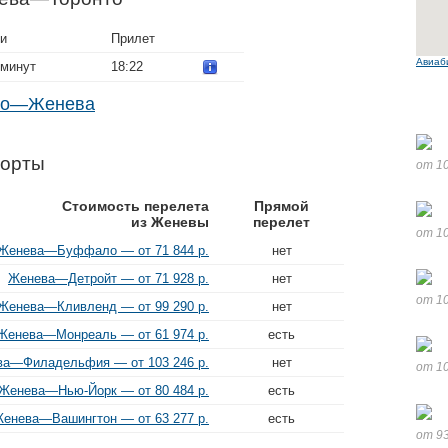
ти
Прилет
Авиаб
 минут
18:22
нто—Женева
порты
от 10
Стоимость перелета
Прямой
из Женевы
перелет
от 10
Женева—Буффало — от 71 844 р.
нет
Женева—Детройт — от 71 928 р.
нет
от 10
Женева—Кливленд — от 99 290 р.
нет
Женева—Монреаль — от 61 974 р.
есть
а—Филадельфия — от 103 246 р.
нет
от 10
Женева—Нью-Йорк — от 80 484 р.
есть
енева—Вашингтон — от 63 277 р.
есть
от 93