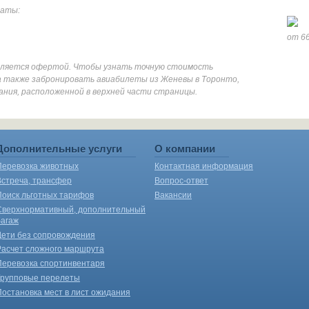
даты:
от 66
является офертой. Чтобы узнать точную стоимость
а также забронировать авиабилеты из Женевы в Торонто,
ания, расположенной в верхней части страницы.
Дополнительные услуги
О компании
Перевозка животных
Контактная информация
Встреча, трансфер
Вопрос-ответ
Поиск льготных тарифов
Вакансии
Сверхнормативный, дополнительный
багаж
Дети без сопровождения
Расчет сложного маршрута
Перевозка спортинвентаря
Групповые перелеты
Постановка мест в лист ожидания