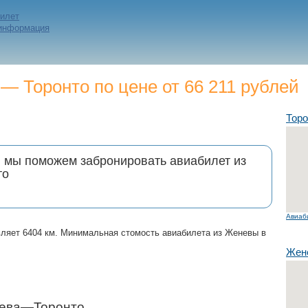
билет
 информация
 Торонто по цене от 66 211 рублей
Торо
и мы поможем забронировать авиабилет из
то
Авиаб
вляет 6404 км. Минимальная стомость авиабилета из Женевы в
Жен
нева—Торонто