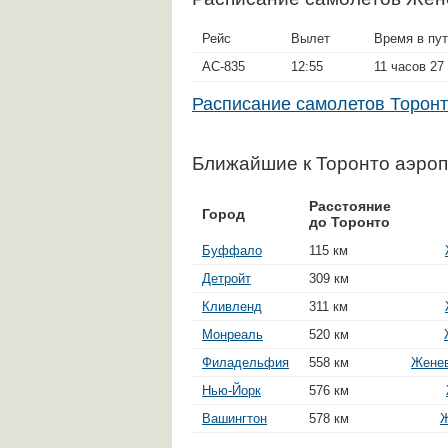
Рейс
Вылет
Время в пу
AC-835
12:55
11 часов 27
Расписание самолетов Торо
Ближайшие к Торонто аэро
Расстояние
Город
до Торонто
Буффало
115 км
Детройт
309 км
Кливленд
311 км
Монреаль
520 км
Филадельфия
558 км
Женев
Нью-Йорк
576 км
Вашингтон
578 км
Ж