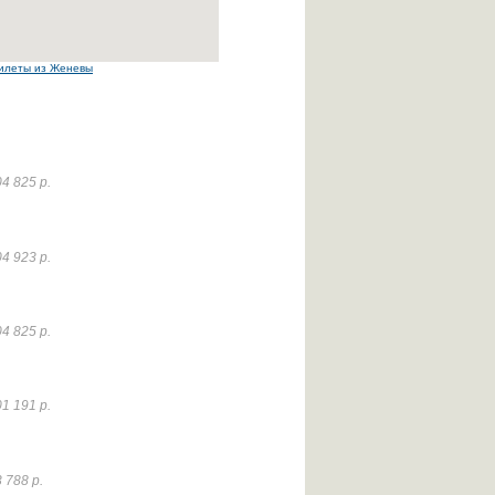
илеты из Женевы
4 825 р.
4 923 р.
4 825 р.
1 191 р.
 788 р.