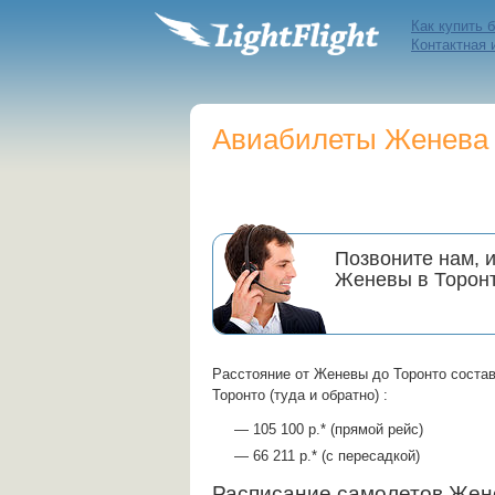
Как купить 
Контактная
Авиабилеты Женева —
Позвоните нам, 
Женевы в Торон
Расстояние от Женевы до Торонто соста
Торонто (туда и обратно) :
— 105 100 р.* (прямой рейс)
— 66 211 р.* (с пересадкой)
Расписание самолетов Же