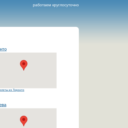
работаем круглосуточно
нто
илеты из Торонто
ева