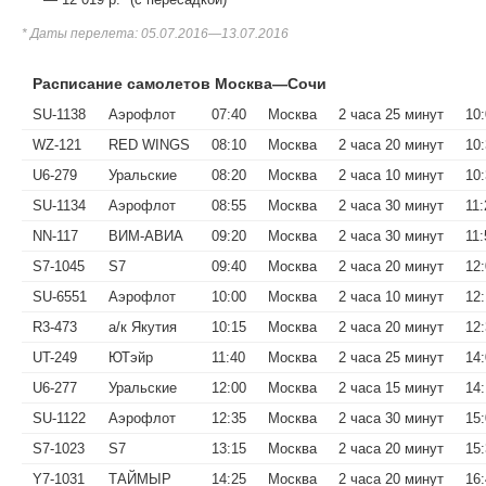
* Даты перелета: 05.07.2016—13.07.2016
Расписание самолетов Москва—Сочи
SU-1138
Аэрофлот
07:40
Москва
2 часа 25 минут
10
WZ-121
RED WINGS
08:10
Москва
2 часа 20 минут
10
U6-279
Уральские
08:20
Москва
2 часа 10 минут
10
SU-1134
Аэрофлот
08:55
Москва
2 часа 30 минут
11:
NN-117
ВИМ-АВИА
09:20
Москва
2 часа 30 минут
11:
S7-1045
S7
09:40
Москва
2 часа 20 минут
12
SU-6551
Аэрофлот
10:00
Москва
2 часа 10 минут
12
R3-473
а/к Якутия
10:15
Москва
2 часа 20 минут
12
UT-249
ЮТэйр
11:40
Москва
2 часа 25 минут
14
U6-277
Уральские
12:00
Москва
2 часа 15 минут
14
SU-1122
Аэрофлот
12:35
Москва
2 часа 30 минут
15
S7-1023
S7
13:15
Москва
2 часа 20 минут
15
Y7-1031
ТАЙМЫР
14:25
Москва
2 часа 20 минут
16