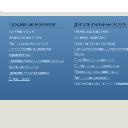
Продажа авиабилетов
Дополнительные услуги
Как купить билет
Перевозка животных
Электронный билет
Встреча, трансфер
Распродажа Аэрофлота
Поиск льготных тарифов
Корпоративным клиентам
Сверхнормативный, дополните
багаж
Турагенствам
Дети без сопровождения
Спецпредложения авиакомпаний
Расчет сложного маршрута
Льготные тарифы
Перевозка спортинвентаря
Правила провоза багажа
Групповые перелеты
Страхование
Постановка мест в лист ожидан